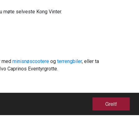
 du møte selveste Kong Vinter.
ur med
minisnøscootere
og
terrengbiler
, eller ta
Ivo Caprinos Eventyrgrotte.
Greit!