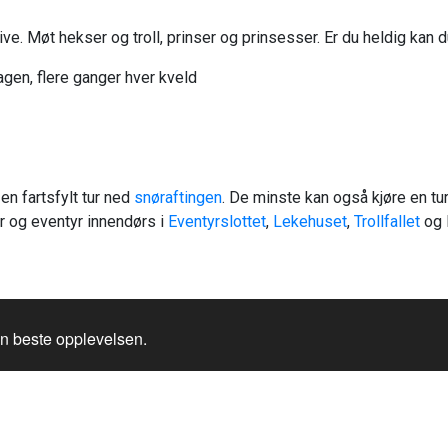
ive. Møt hekser og troll, prinser og prinsesser. Er du heldig kan
gen, flere ganger hver kveld
en fartsfylt tur ned
snøraftingen
. De minste kan også kjøre en t
er og eventyr innendørs i
Eventyrslottet
,
Lekehuset
,
Trollfallet
og 
en beste opplevelsen.