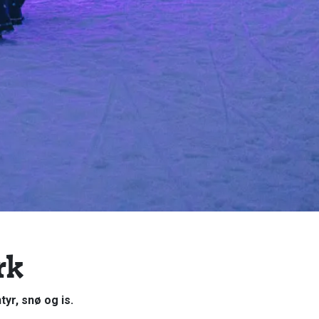
rk
yr, snø og is.