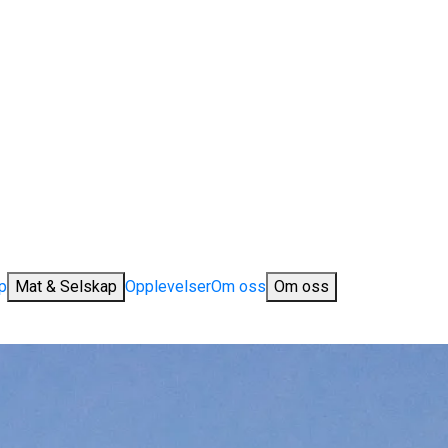
p
Mat & Selskap
Opplevelser
Om oss
Om oss