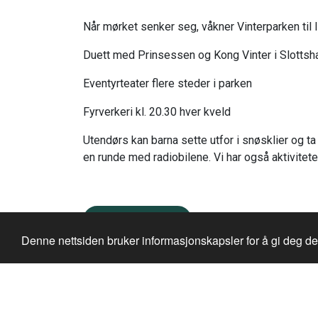
Når mørket senker seg, våkner Vinterparken til l
Duett med Prinsessen og Kong Vinter i Slottsha
Eventyrteater flere steder i parken
Fyrverkeri kl. 20.30 hver kveld
Utendørs kan barna sette utfor i snøsklier og ta 
en runde med radiobilene. Vi har også aktivitet
Bestill pakke her
Denne nettsiden bruker informasjonskapsler for å gi deg d