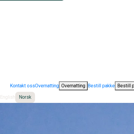
Kontakt oss
Overnatting
Overnatting
Bestill pakke
Bestill 
English
Norsk
Change language: