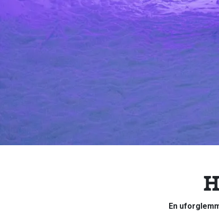
H
En uforglemme