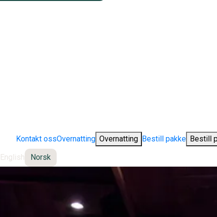
Kontakt oss
Overnatting
Overnatting
Bestill pakke
Bestill 
English
Norsk
Change language: