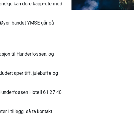
g kanskje kan dere kapp-ete med
g Øyer-bandet YMSE går på
tasjon til Hunderfossen, og
ludert aperitiff, julebuffe og
l Hunderfossen Hotell 61 27 40
ter i tillegg, så ta kontakt