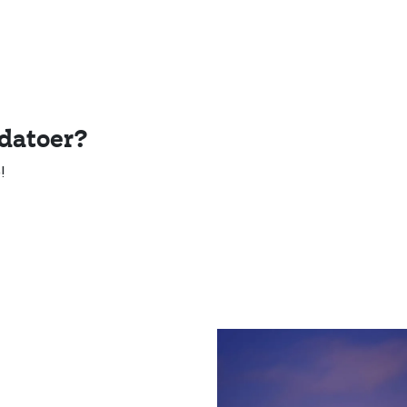
 datoer?
o
!
ise litt bort? Hunderfossen er
 sørfra. 5 minutter fra Hafjell
hammer. Med 40 hotellrom og 30