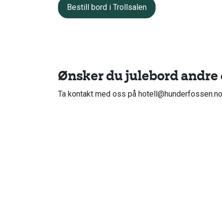
Bestill bord i Trollsalen
Ønsker du julebord andre
Ta kontakt med oss på
hotell@hunderfossen.n
Planlegger du et julebord hvor dere ønsker å re
lett tilgjengelig enten dere kommer nordifra eller
Alpinsenter og 15 minutters kjøretur fra Lille