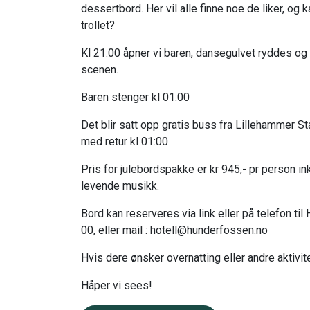
dessertbord. Her vil alle finne noe de liker, o
trollet?
Kl 21:00 åpner vi baren, dansegulvet ryddes o
scenen.
Baren stenger kl 01:00
Det blir satt opp gratis buss fra Lillehammer S
med retur kl 01:00
Pris for julebordspakke er kr 945,- pr person ink
levende musikk.
Bord kan reserveres via link eller på telefon ti
00, eller mail :
hotell@hunderfossen.no
Hvis dere ønsker overnatting eller andre aktivite
Håper vi sees!