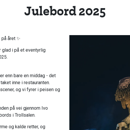
Julebord 2025
 på året ✨
 glad i på et eventyrlig
025.
 mer enn bare en middag - det
taket inne i restauranten.
ener, og vi fyrer i peisen og
ånden på vei gjennom Ivo
bords i Trollsalen.
arme og kalde retter, og