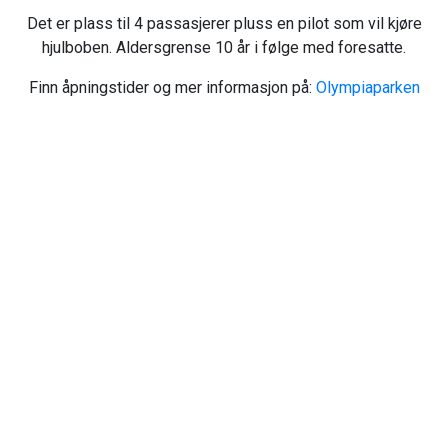
Det er plass til 4 passasjerer pluss en pilot som vil kjøre
hjulboben. Aldersgrense 10 år i følge med foresatte.
Finn åpningstider og mer informasjon på:
Olympiaparken
Hunderfossen Hotell & Resort
Fossekrovegen 71
2625 Fåberg
Norway