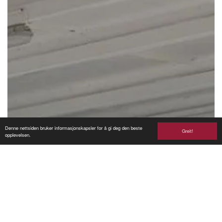
Denne nettsiden bruker informasjonskapsler for å gi deg den beste
Greit!
opplevelsen.