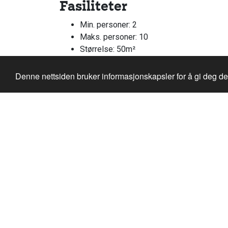
Fasiliteter
Min. personer: 2
Maks. personer: 10
Størrelse: 50m²
Elektrisk uttak 220/240 volt: Ja
Wi-Fi: Ja
Denne nettsiden bruker informasjonskapsler for å gi deg d
Rom med skråtak: Ja
Utsikt fra rommet: Ja
TV: Ja
Papirtavle: Ja
Blyanter: Ja
Notatblokker: Ja
Hunderfossen Hotell & Resort