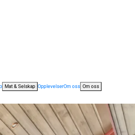
p
Mat & Selskap
Opplevelser
Om oss
Om oss