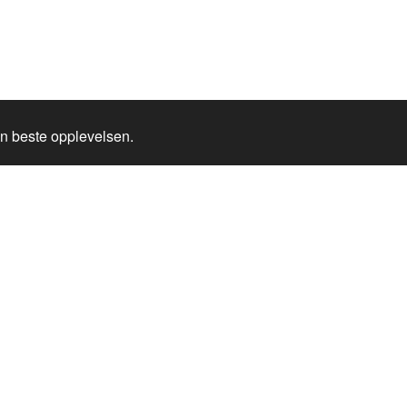
en beste opplevelsen.
Hunderfossen