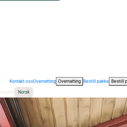
Kontakt oss
Overnatting
Overnatting
Bestill pakke
Bestill 
English
Norsk
Change language: