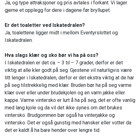
Ja, og type attraksjoner og pris avtales i forkant. Vi lager
gjerne et opplegg for dere i dagene før bryllupet.
Er det toaletter ved Iskatedralen?
Ja, toalettene ligger midt i mellom Eventyrslottet og
Iskatedralen.
Hva slags klær og sko bør vi ha på oss?
I Iskatedralen er det ca. – 3 til – 7 grader, derfor er det
viktig at alle kler godt på seg. Gjestene vil naturligvis være
litt lenger i Iskatedralen, derfor er det ekstra viktig at de har
på seg tilstrekkelig med klær. Bruden bør ha på seg varme
klær over eller under brudekjolen og en varm jakke eller
kappe. Varme vintersko er lurt å ha på seg, det er ofte vanlig
med lang kjole og da vil det ikke synes om det brukes
vintersko. Brudgommen bør også ha vinterjakke og
vintersko. Det er også gunstig med hansker eller votter da
det er kaldt å ha bare hender over lengre tid.